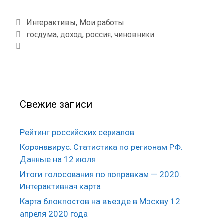
Р
Интерактивы
,
Мои работы
у
М
госдума
,
доход
,
россия
,
чиновники
б
е
р
т
и
к
к
и
и
Свежие записи
Рейтинг российских сериалов
Коронавирус. Статистика по регионам РФ.
Данные на 12 июля
Итоги голосования по поправкам — 2020.
Интерактивная карта
Карта блокпостов на въезде в Москву 12
апреля 2020 года