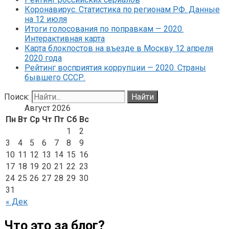
Коронавирус. Статистика по регионам РФ. Данные
на 12 июля
Итоги голосования по поправкам — 2020.
Интерактивная карта
Карта блокпостов на въезде в Москву 12 апреля
2020 года
Рейтинг восприятия коррупции — 2020. Страны
бывшего СССР.
Поиск:
Август 2026
Пн
Вт
Ср
Чт
Пт
Сб
Вс
1
2
3
4
5
6
7
8
9
10
11
12
13
14
15
16
17
18
19
20
21
22
23
24
25
26
27
28
29
30
31
« Дек
Что это за блог?