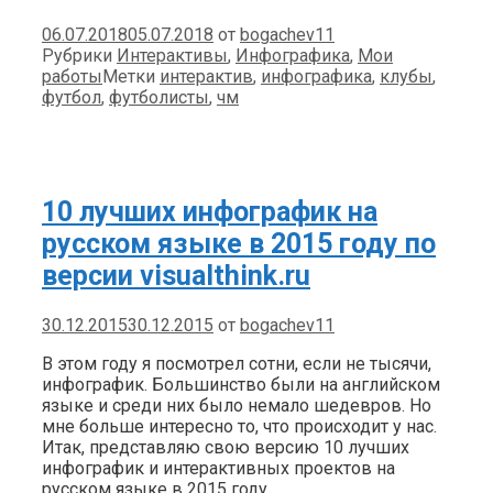
06.07.2018
05.07.2018
от
bogachev11
Рубрики
Интерактивы
,
Инфографика
,
Мои
работы
Метки
интерактив
,
инфографика
,
клубы
,
футбол
,
футболисты
,
чм
10 лучших инфографик на
русском языке в 2015 году по
версии visualthink.ru
30.12.2015
30.12.2015
от
bogachev11
В этом году я посмотрел сотни, если не тысячи,
инфографик. Большинство были на английском
языке и среди них было немало шедевров. Но
мне больше интересно то, что происходит у нас.
Итак, представляю свою версию 10 лучших
инфографик и интерактивных проектов на
русском языке в 2015 году.