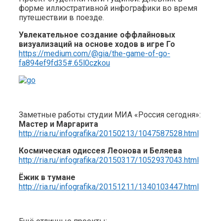
форме иллюстративной инфографики во время
путешествии в поезде.
Увлекательное создание оффлайновых
визуализаций на основе ходов в игре Го
https://medium.com/@gia/the-game-of-go-
fa894ef9fd35#.65l0czkou
Заметные работы студии МИА «Россия сегодня»:
Мастер и Маргарита
http://ria.ru/infografika/20150213/1047587528.html
Космическая одиссея Леонова и Беляева
http://ria.ru/infografika/20150317/1052937043.html
Ёжик в тумане
http://ria.ru/infografika/20151211/1340103447.html