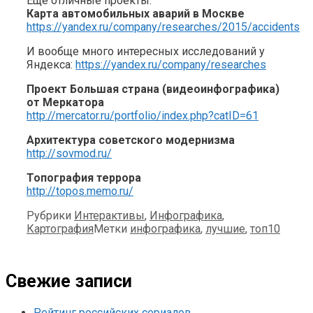
Ещё отличные проекты:
Карта автомобильных аварий в Москве
https://yandex.ru/company/researches/2015/accidents
И вообще много интересных исследований у
Яндекса:
https://yandex.ru/company/researches
Проект Большая страна (видеоинфографика)
от Меркатора
http://mercator.ru/portfolio/index.php?catID=61
Архитектура советского модернизма
http://sovmod.ru/
Топография террора
http://topos.memo.ru/
Рубрики
Интерактивы
,
Инфографика
,
Картография
Метки
инфографика
,
лучшие
,
топ10
Свежие записи
Рейтинг российских сериалов