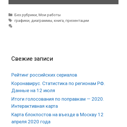
Р
Без рубрики
,
Мои работы
у
М
графики
,
диаграммы
,
книга
,
презентации
б
е
р
т
и
к
к
и
и
Свежие записи
Рейтинг российских сериалов
Коронавирус. Статистика по регионам РФ.
Данные на 12 июля
Итоги голосования по поправкам — 2020.
Интерактивная карта
Карта блокпостов на въезде в Москву 12
апреля 2020 года