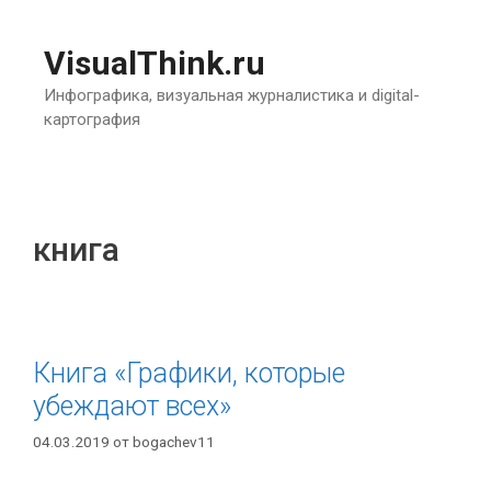
Перейти
к
VisualThink.ru
содержимому
Инфографика, визуальная журналистика и digital-
картография
книга
Книга «Графики, которые
убеждают всех»
04.03.2019
от
bogachev11