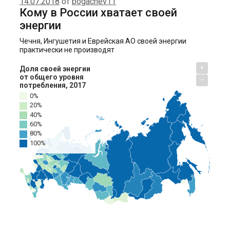
14.07.2018
от
bogachev11