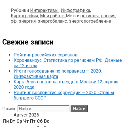
Рубрики
Интерактивы
,
Инфографика
,
Картография
,
Мои работы
Метки
регионы
,
россия
,
рф
,
энергия
,
энергобаланс
,
энергопотребление
Свежие записи
Рейтинг российских сериалов
Коронавирус. Статистика по регионам РФ. Данные
на 12 июля
Итоги голосования по поправкам — 2020.
Интерактивная карта
Карта блокпостов на въезде в Москву 12 апреля
2020 года
Рейтинг восприятия коррупции — 2020. Страны
бывшего СССР.
Поиск:
Август 2026
Пн
Вт
Ср
Чт
Пт
Сб
Вс