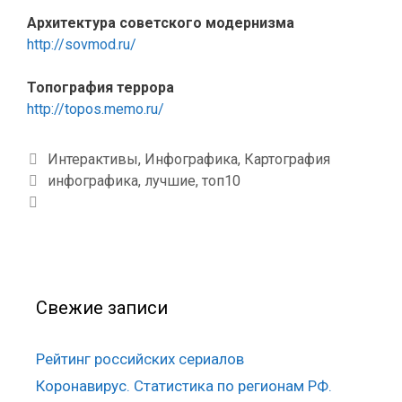
Архитектура советского модернизма
http://sovmod.ru/
Топография террора
http://topos.memo.ru/
Р
Интерактивы
,
Инфографика
,
Картография
у
М
инфографика
,
лучшие
,
топ10
б
е
р
т
и
к
к
и
и
Свежие записи
Рейтинг российских сериалов
Коронавирус. Статистика по регионам РФ.