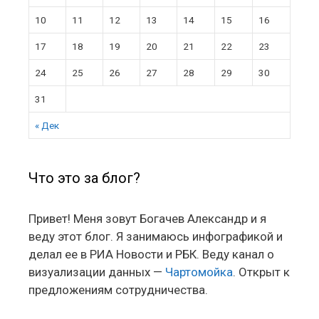
10
11
12
13
14
15
16
17
18
19
20
21
22
23
24
25
26
27
28
29
30
31
« Дек
Что это за блог?
Привет! Меня зовут Богачев Александр и я
веду этот блог. Я занимаюсь инфографикой и
делал ее в РИА Новости и РБК. Веду канал о
визуализации данных —
Чартомойка
. Открыт к
предложениям сотрудничества.