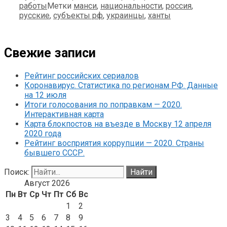
работы
Метки
манси
,
национальности
,
россия
,
русские
,
субъекты рф
,
украинцы
,
ханты
Свежие записи
Рейтинг российских сериалов
Коронавирус. Статистика по регионам РФ. Данные
на 12 июля
Итоги голосования по поправкам — 2020.
Интерактивная карта
Карта блокпостов на въезде в Москву 12 апреля
2020 года
Рейтинг восприятия коррупции — 2020. Страны
бывшего СССР.
Поиск:
Август 2026
Пн
Вт
Ср
Чт
Пт
Сб
Вс
1
2
3
4
5
6
7
8
9