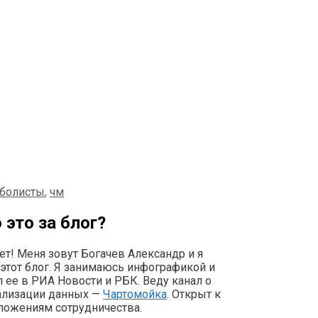
болисты
,
чм
 это за блог?
ет! Меня зовут Богачев Александр и я
 этот блог. Я занимаюсь инфографикой и
 ее в РИА Новости и РБК. Веду канал о
ализации данных —
Чартомойка
. Открыт к
ложениям сотрудничества.