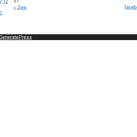
31
у 12
face
« Дек
0.
GeneratePress