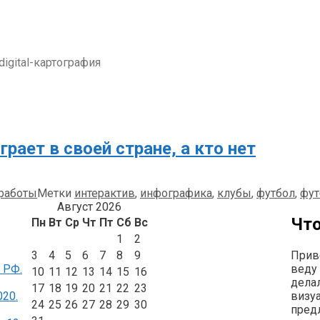
igital-картография
рает в своей стране, а кто нет
работы
Метки
интерактив
,
инфографика
,
клубы
,
футбол
,
фут
Август 2026
Что
Пн
Вт
Ср
Чт
Пт
Сб
Вс
1
2
Прив
3
4
5
6
7
8
9
 РФ.
веду
10
11
12
13
14
15
16
делал
17
18
19
20
21
22
23
020.
визу
24
25
26
27
28
29
30
пред