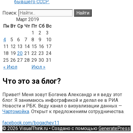
бывшего СССР.
Поиск:
Март 2019
Пн
Вт
Ср
Чт
Пт
Сб
Вс
1
2
3
4
5
6
7
8
9
10
11
12
13
14
15
16
17
18
19
20
21
22
23
24
25
26
27
28
29
30
31
« Июл
Июл »
Что это за блог?
Привет! Меня зовут Богачев Александр и я веду этот
блог. Я занимаюсь инфографикой и делал ее в РИА
Новости и РБК. Веду канал о визуализации данных —
Чартомойка
. Открыт к предложениям сотрудничества.
facebook.com/bogachev11
© 2026 VisualThink.ru
• Создано с помощью
GeneratePress